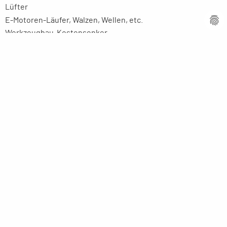
Lüfter
E-Motoren-Läufer, Walzen, Wellen, etc.
Werkzeugbau-Kostensenker
Ausbildung
Ihre Anwendung
Unternehmen
Firmenprofil
Kompetenz
Innovative Technik
Ansprechpartner
Partner weltweit
Stellenangebote
Aktuelles
Imagebroschüre
Rechtliches