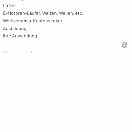
Lüfter
E-Motoren-Läufer, Walzen, Wellen, etc.
Werkzeugbau-Kostensenker
Ausbildung
Ihre Anwendung
Unternehmen
Firmenprofil
Kompetenz
Innovative Technik
Ansprechpartner
Partner weltweit
Stellenangebote
Aktuelles
Imagebroschüre
Rechtliches