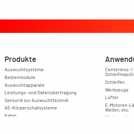
Produkte
Anwend
Auswuchtsysteme
Centerless- /
Schleifmasch
Bedienmodule
Schleifen
Auswuchtapparate
Werkzeuge
Leistungs- und Datenübertragung
Lüfter
Sensorik zur Auswuchttechnik
E-Motoren-Lä
AE-Körperschallsysteme
Wellen, etc.
Kabel
Werkzeugbau
Kostensenke
Anschlusskästen
Ausbildung
Auswuchtmaschinen