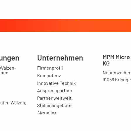
ungen
Unternehmen
MPM Micro 
KG
 Walzen-
Firmenprofil
Neuenweihers
inen
Kompetenz
91056 Erlang
Innovative Technik
Ansprechpartner
Partner weltweit
ufer, Walzen,
Stellenangebote
Aktuelles
-
r
Imagebroschüre