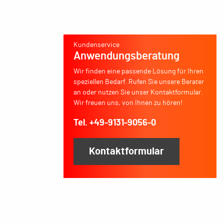
Kundenservice
Anwendungsberatung
Wir finden eine passende Lösung für Ihren
speziellen Bedarf. Rufen Sie unsere Berater
an oder nutzen Sie unser Kontaktformular.
Wir freuen uns, von Ihnen zu hören!
Tel. +49-9131-9056-0
Kontaktformular