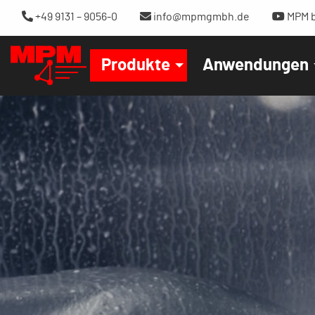
+49 9131 – 9056-0
info@mpmgmbh.de
MPM b
Produkte
Anwendungen