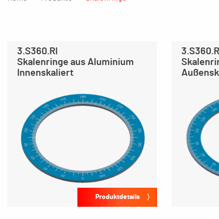
3.S360.RI
3.S360.
Skalenringe aus Aluminium
Skalenri
Innenskaliert
Außenska
Produktdetails