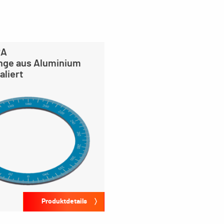
RA
nge aus Aluminium
liert
Produktdetails