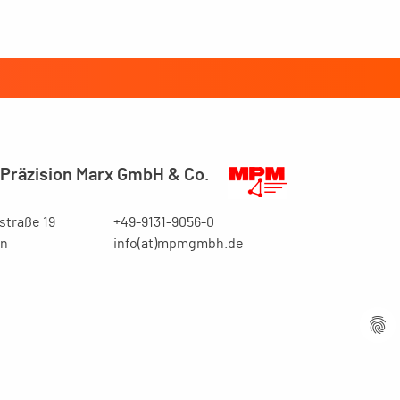
Präzision Marx GmbH & Co.
traße 19
+49-9131-9056-0
en
info(at)mpmgmbh.de