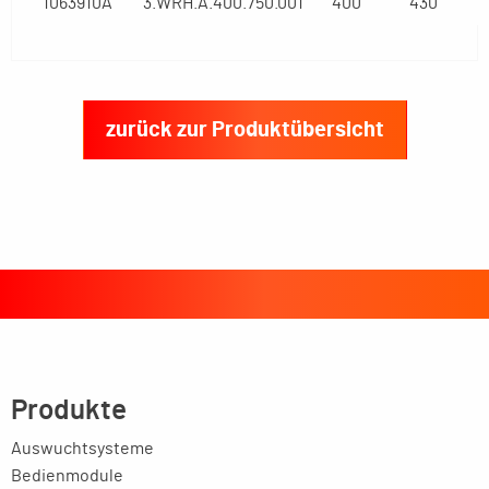
1063910A
3.WRH.A.400.750.001
400
430
zurück zur Produktübersicht
Produkte
Auswuchtsysteme
Bedienmodule