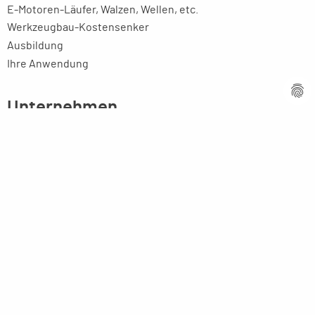
E-Motoren-Läufer, Walzen, Wellen, etc.
Werkzeugbau-Kostensenker
Ausbildung
Ihre Anwendung
Unternehmen
Firmenprofil
Kompetenz
Innovative Technik
Ansprechpartner
Partner weltweit
Stellenangebote
Aktuelles
Imagebroschüre
Rechtliches
Impressum