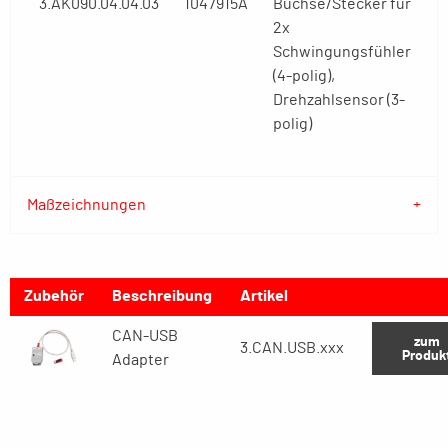
3.AK090.04.04.03
1047915A
Buchse/Stecker für
2x
Schwingungsfühler
(4-polig),
Drehzahlsensor (3-
polig)
Maßzeichnungen
Zubehör
Beschreibung
Artikel
CAN-USB
zum
3.CAN.USB.xxx
Produk
Adapter