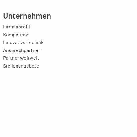
Unternehmen
Firmenprofil
Kompetenz
Innovative Technik
Ansprechpartner
Partner weltweit
Stellenangebote
Aktuelles
Imagebroschüre
Rechtliches
Impressum
Datenschutzerklärung
AGB